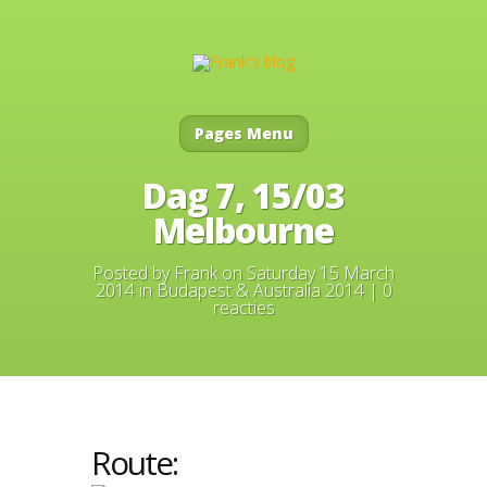
Pages Menu
Dag 7, 15/03
Melbourne
Posted by
Frank
on Saturday 15 March
2014 in
Budapest & Australia 2014
|
0
reacties
Route: