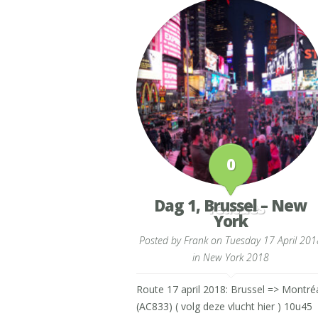
0
Dag 1, Brussel – New
reacties
York
Posted by
Frank
on Tuesday 17 April 201
in
New York 2018
Route 17 april 2018: Brussel => Montré
(AC833) ( volg deze vlucht hier ) 10u45