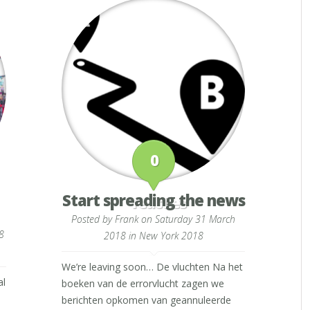
0
Start spreading the news
reacties
Posted by
Frank
on Saturday 31 March
8
2018 in
New York 2018
We’re leaving soon… De vluchten Na het
al
boeken van de errorvlucht zagen we
berichten opkomen van geannuleerde