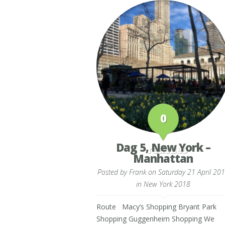
0
Dag 5, New York –
reacties
Manhattan
Posted by
Frank
on Saturday 21 April 20
in
New York 2018
Route Macy’s Shopping Bryant Park
Shopping Guggenheim Shopping We