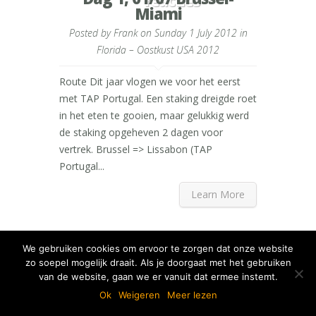
reacties
Miami
Posted by
Frank
on Sunday 1 July 2012 in
Florida – Oostkust USA 2012
Route Dit jaar vlogen we voor het eerst
met TAP Portugal. Een staking dreigde roet
in het eten te gooien, maar gelukkig werd
de staking opgeheven 2 dagen voor
vertrek. Brussel => Lissabon (TAP
Portugal...
Learn More
We gebruiken cookies om ervoor te zorgen dat onze website
zo soepel mogelijk draait. Als je doorgaat met het gebruiken
van de website, gaan we er vanuit dat ermee instemt.
Ok
Weigeren
Meer lezen