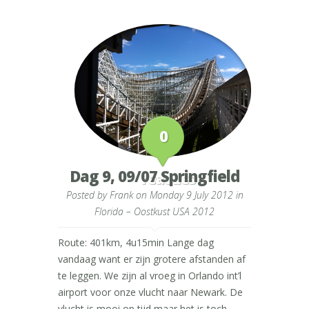
0
Dag 9, 09/07 Springfield
reacties
Posted by
Frank
on Monday 9 July 2012 in
Florida – Oostkust USA 2012
Route: 401km, 4u15min Lange dag
vandaag want er zijn grotere afstanden af
te leggen. We zijn al vroeg in Orlando int’l
airport voor onze vlucht naar Newark. De
vlucht is mooi op tijd maar het is toch...