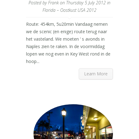
Posted by
Frank
on Thursday 5 July 2012 in
Florida – Oostkust USA 2012
Route: 454km, 5u20min Vandaag nemen
we de scenic (en enige) route terug naar
het vasteland. We moeten ‘ s avonds in
Naples zien te raken. In de voormiddag
lopen we nog even in Key West rond in de
hoop...
Learn More