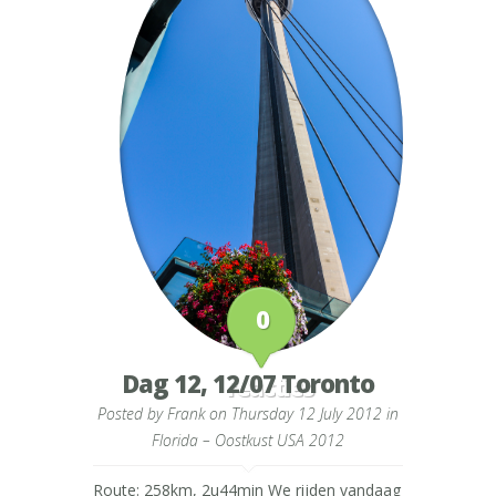
0
Dag 12, 12/07 Toronto
reacties
Posted by
Frank
on Thursday 12 July 2012 in
Florida – Oostkust USA 2012
Route: 258km, 2u44min We rijden vandaag